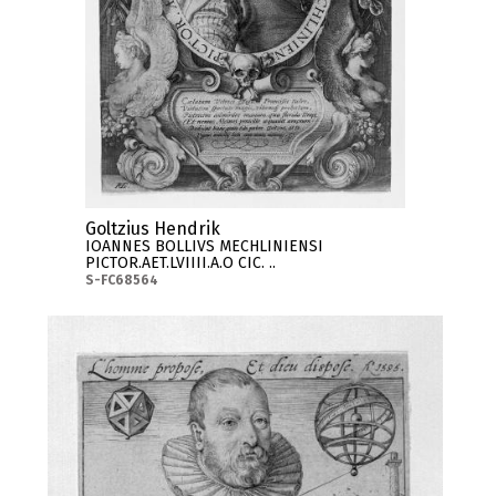
Goltzius Hendrik
IOANNES BOLLIVS MECHLINIENSI
PICTOR.AET.LVIIII.A.O CIC. ..
S-FC68564