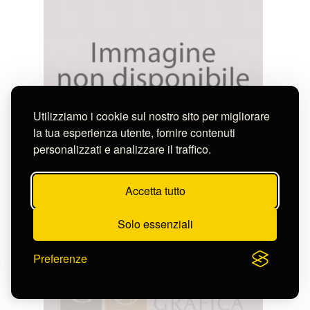
Utilizziamo i cookie sul nostro sito per migliorare
la tua esperienza utente, fornire contenuti
personalizzati e analizzare il traffico.
Frezza Girolamo
MERCVRIVS
S-FC10147
Accetta tutto
Solo essenziali
Preferenze