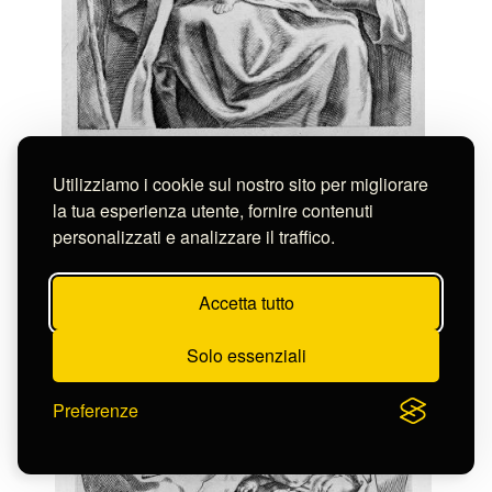
Anonimo / Reni Guido
Utilizziamo i cookie sul nostro sito per migliorare
SACRA FAMIGLIA CON S. CHIARA
S-FC131967
la tua esperienza utente, fornire contenuti
personalizzati e analizzare il traffico.
Accetta tutto
Solo essenziali
Preferenze