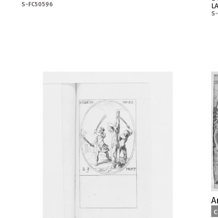
S-FC50596
L
S
A
c