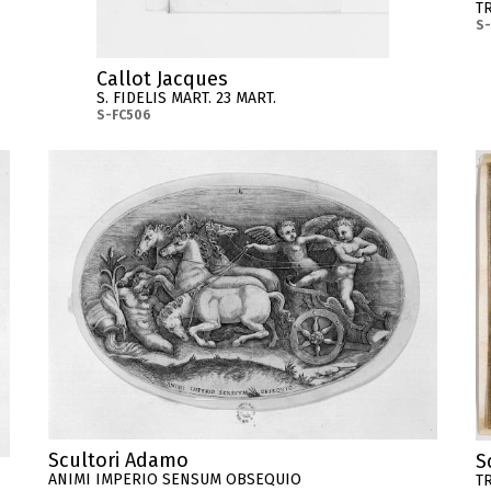
T
S
Callot Jacques
S. FIDELIS MART. 23 MART.
S-FC506
Scultori Adamo
S
ANIMI IMPERIO SENSUM OBSEQUIO
T