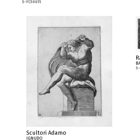
S-FC50615
R
B
S
Scultori Adamo
IGNUDO