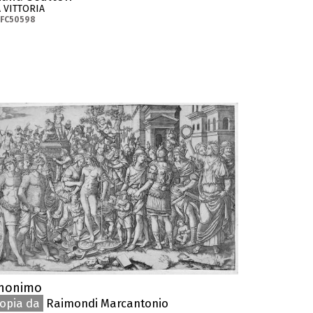
A VITTORIA
-FC50598
nonimo
opia da
Raimondi Marcantonio