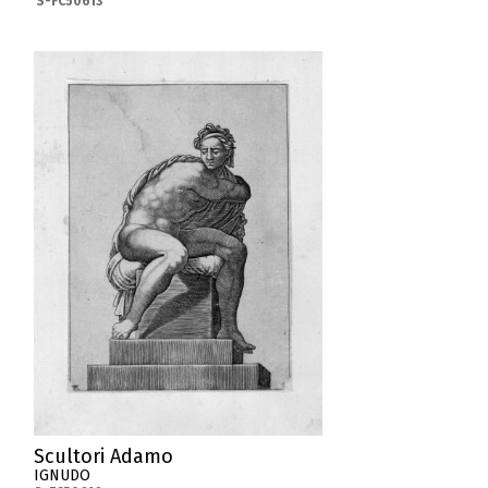
S-FC50613
Scultori Adamo
IGNUDO