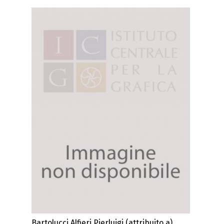
Bartolucci Alfieri Pierluigi (attribuito a)