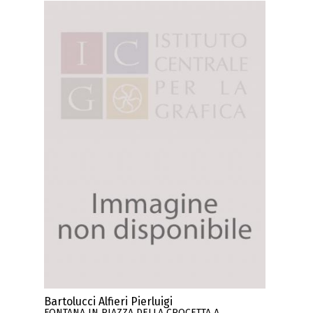
Bartolucci Alfieri Pierluigi
FONTANA IN PIAZZA DELLA CROCETTA A