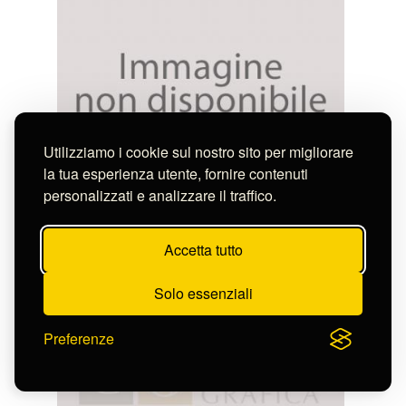
Utilizziamo i cookie sul nostro sito per migliorare
la tua esperienza utente, fornire contenuti
personalizzati e analizzare il traffico.
Bartolucci Alfieri Pierluigi
GROTTA DELLA NINFA EGERIA
S-CL3375_17652
Accetta tutto
Solo essenziali
Preferenze