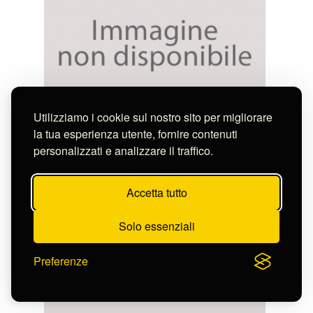
Utilizziamo i cookie sul nostro sito per migliorare
Leclerc Sébastien
la tua esperienza utente, fornire contenuti
MEDAGLIA PER ENRICO II DI FRANCIA E
personalizzati e analizzare il traffico.
DIANA DI POITIERS
S-CL3175_3116
Accetta tutto
Solo essenziali
Preferenze