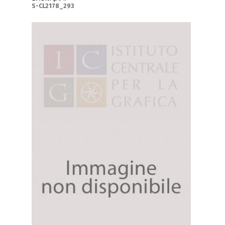
S-CL2178_293