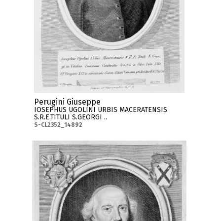
Perugini Giuseppe
IOSEPHUS UGOLINI URBIS MACERATENSIS
S.R.E.TITULI S.GEORGI ..
S-CL2352_14892