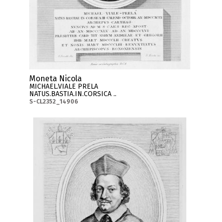
Moneta Nicola
MICHAEL.VIALE PRELA
NATUS.BASTIA.IN.CORSICA ..
S-CL2352_14906