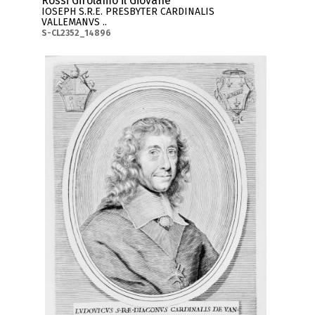
Rossi Girolamo il Giovane
IOSEPH S.R.E. PRESBYTER CARDINALIS
VALLEMANVS ..
S-CL2352_14896