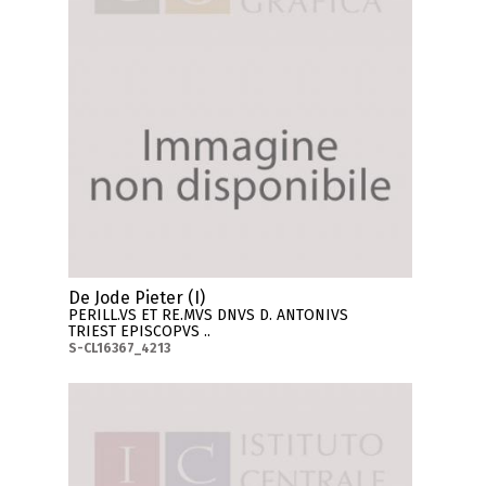
De Jode Pieter (I)
PERILL.VS ET RE.MVS DNVS D. ANTONIVS
TRIEST EPISCOPVS ..
S-CL16367_4213