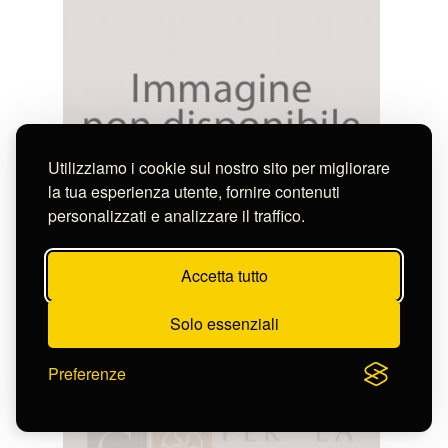
Utilizziamo i cookie sul nostro sito per migliorare
la tua esperienza utente, fornire contenuti
personalizzati e analizzare il traffico.
Anonimo
PIVS.IIII.P.MAX.OB.MAGNA.IN.ECL.MERITA
MAGNO.HOSIO.
Accetta tutto
S-CL3192_17278
Solo essenziali
Preferenze