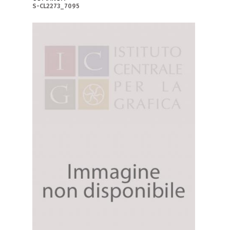
S-CL2273_7095