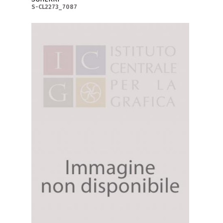
S-CL2273_7087