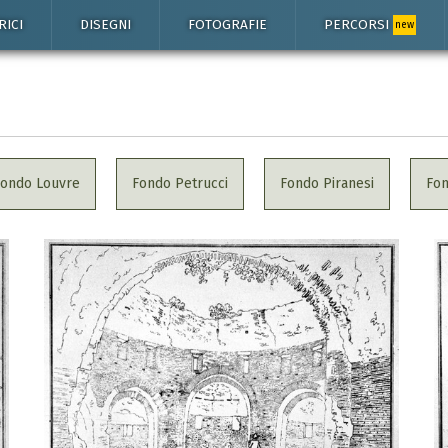
RICI
DISEGNI
FOTOGRAFIE
PERCORSI
new
Fondo Louvre
Fondo Petrucci
Fondo Piranesi
Fo