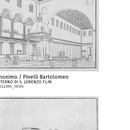
nonimo / Pinelli Bartolomeo
TERNO DI S. LORENZO F.L.M.
CL2365_16126