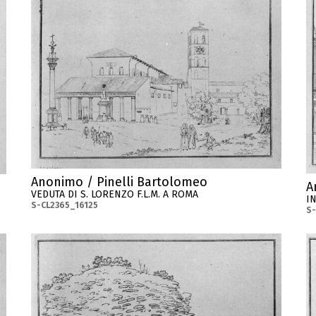
Anonimo / Pinelli Bartolomeo
A
VEDUTA DI S. LORENZO F.L.M. A ROMA
IN
S-CL2365_16125
S-