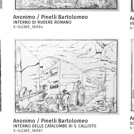
Anonimo / Pinelli Bartolomeo
A
INTERNO DI RUDERE ROMANO
V
S-CL2365_16094
S
A
Anonimo / Pinelli Bartolomeo
S
INTERNO DELLE CATACOMBE DI S. CALLISTO
S
S-CL2365_16097