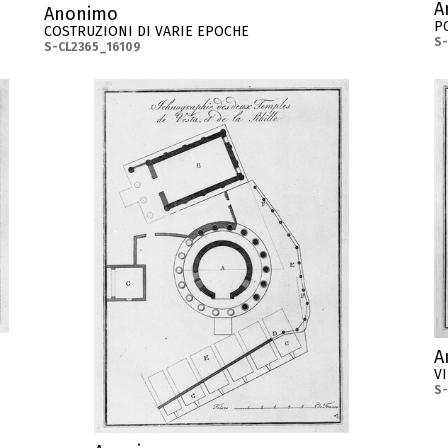
A
Anonimo
P
COSTRUZIONI DI VARIE EPOCHE
S-
S-CL2365_16109
A
V
S-