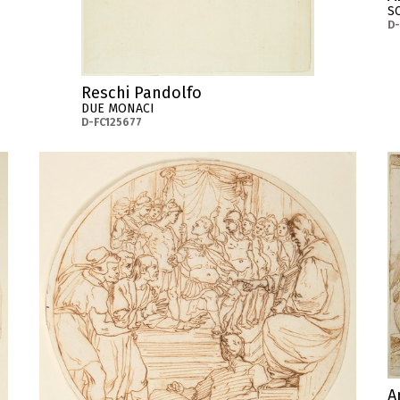
S
D-
Reschi Pandolfo
DUE MONACI
D-FC125677
A