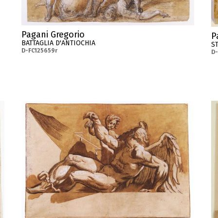
Pagani Gregorio
P
BATTAGLIA D'ANTIOCHIA
S
D-FC125659r
D-