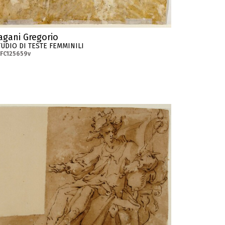
agani Gregorio
TUDIO DI TESTE FEMMINILI
FC125659v