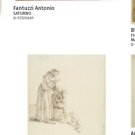
Fantuzzi Antonio
SATURNO
D-FC125661
B
F
M
D-
A