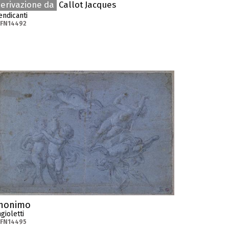
erivazione da
Callot Jacques
ndicanti
-FN14492
nonimo
gioletti
-FN14495