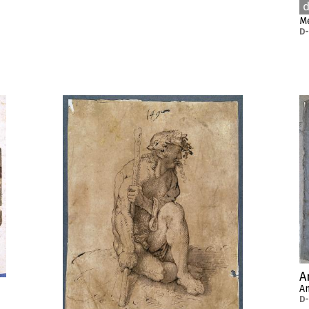
d
Me
D
A
An
D