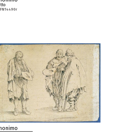
tto
-FN14490r
nonimo