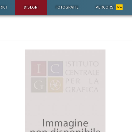
RICI
DISEGNI
FOTOGRAFIE
PERCORSI
new