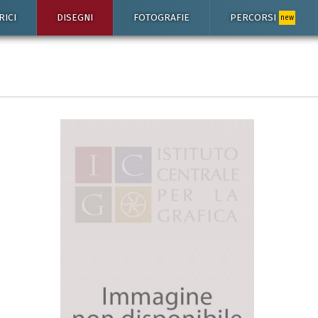
RICI
DISEGNI
FOTOGRAFIE
PERCORSI
new