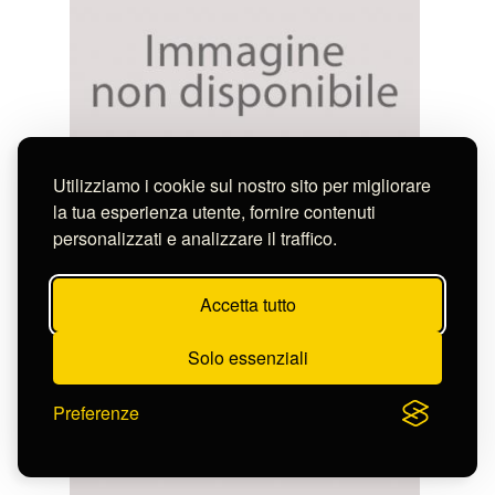
Utilizziamo i cookie sul nostro sito per migliorare
Anonimo del XIX secolo
la tua esperienza utente, fornire contenuti
STUDIO DI PANNEGGIO
personalizzati e analizzare il traffico.
D-FN2297v
Accetta tutto
Solo essenziali
Preferenze