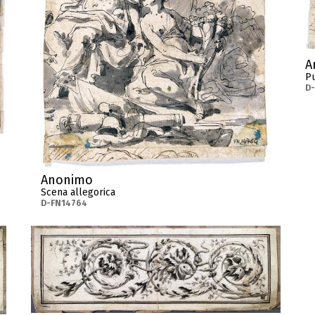
A
Pu
D
Anonimo
Scena allegorica
D-FN14764