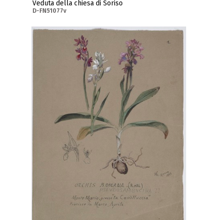
Veduta della chiesa di Soriso
D-FN51077v