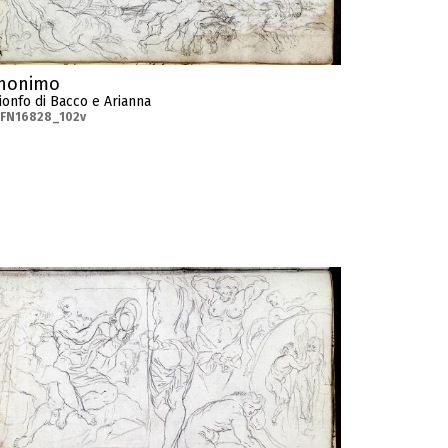
nonimo
ionfo di Bacco e Arianna
-FN16828_102v