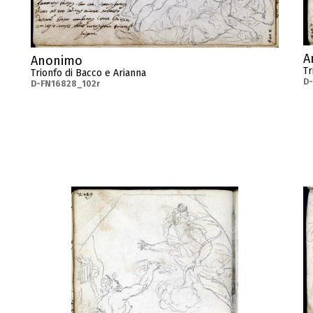
A
Anonimo
Tr
Trionfo di Bacco e Arianna
D
D-FN16828_102r