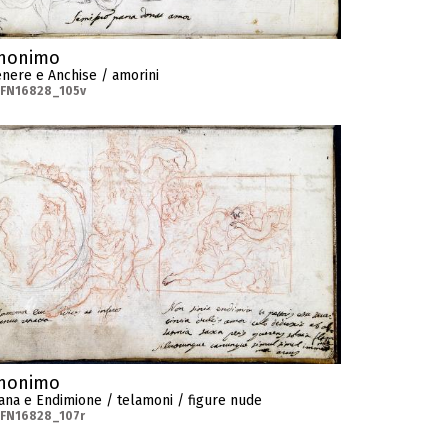
nonimo
nere e Anchise / amorini
-FN16828_105v
nonimo
ana e Endimione / telamoni / figure nude
-FN16828_107r