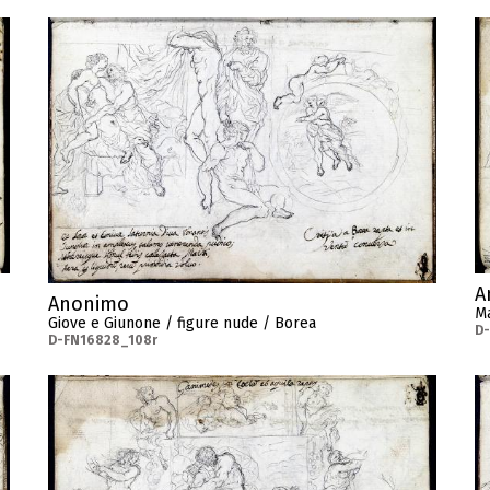
A
Anonimo
Ma
Giove e Giunone / figure nude / Borea
D
D-FN16828_108r