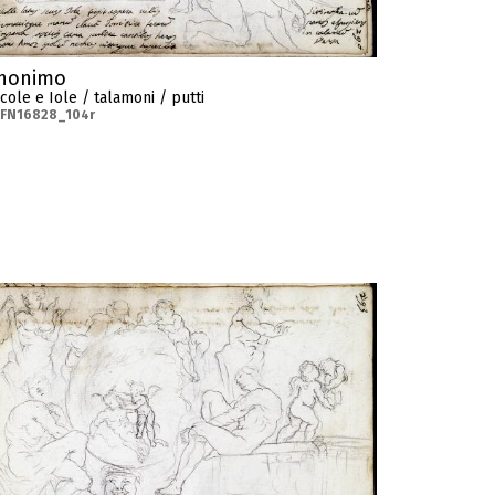
nonimo
cole e Iole / talamoni / putti
-FN16828_104r