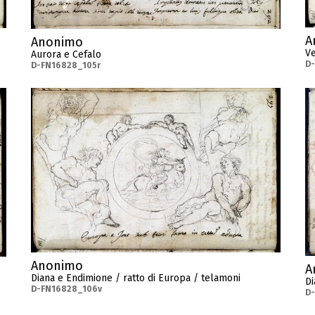
A
Anonimo
Ve
Aurora e Cefalo
D
D-FN16828_105r
Anonimo
A
Diana e Endimione / ratto di Europa / telamoni
Di
D-FN16828_106v
D