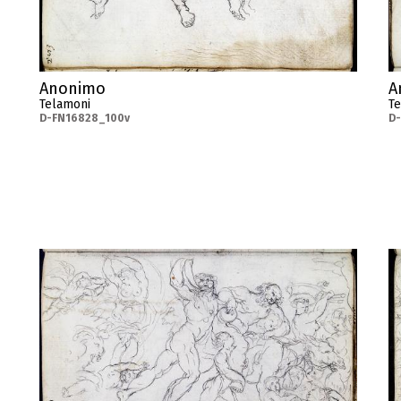
A
Anonimo
T
Telamoni
D-
D-FN16828_100v