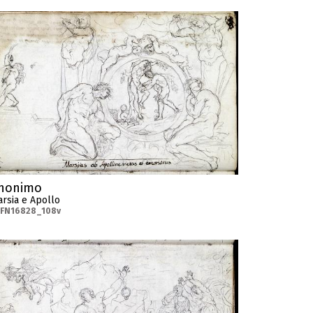
nonimo
rsia e Apollo
-FN16828_108v