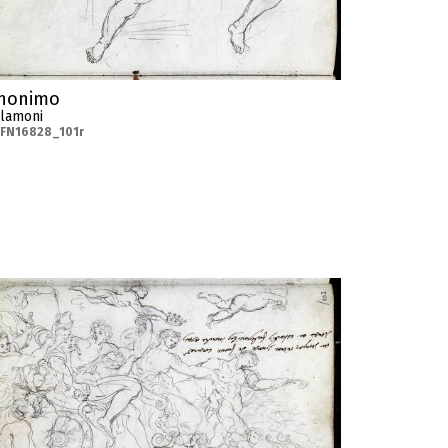
nonimo
elamoni
FN16828_101r