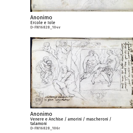
Anonimo
Ercole e Iole
D-FN16828_104v
Anonimo
Venere e Anchise / amorini / mascheroni /
talamoni
D-FN16828_106r