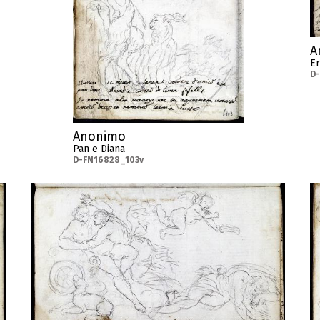
A
Er
D
Anonimo
Pan e Diana
D-FN16828_103v