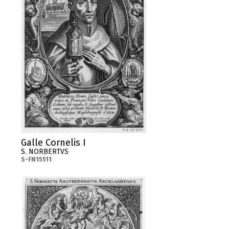
Galle Cornelis I
S. NORBERTVS
S-FN15511