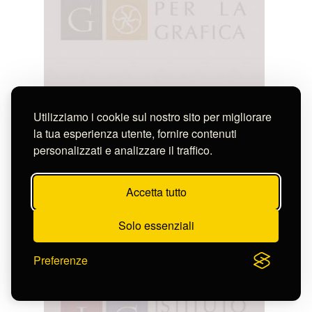
Utilizziamo i cookie sul nostro sito per migliorare
la tua esperienza utente, fornire contenuti
personalizzati e analizzare il traffico.
Accetta tutto
Thomassin Simon Henri (attribuito a)
Solo essenziali
HON. DANDRE', ARTIUM AMATOR.
S-CL3175_2715
Preferenze