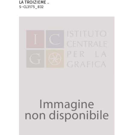
LA TROIZIEME ..
S-CL3175_832