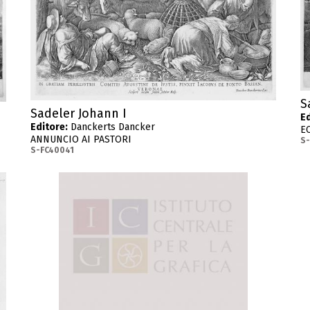
S
Sadeler Johann I
Ed
Editore:
Danckerts Dancker
E
ANNUNCIO AI PASTORI
S
S-FC40041