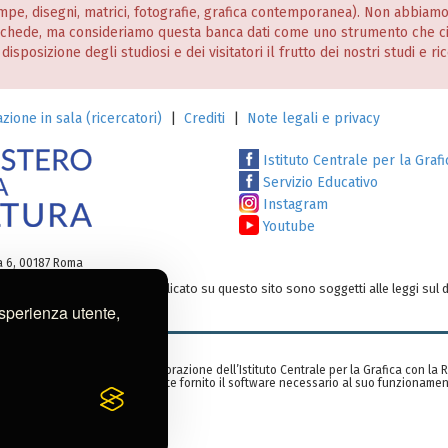
stampe, disegni, matrici, fotografie, grafica contemporanea). Non abbiam
 schede, ma consideriamo questa banca dati come uno strumento che c
posizione degli studiosi e dei visitatori il frutto dei nostri studi e ri
zione in sala (ricercatori)
|
Crediti
|
Note legali e privacy
Istituto Centrale per la Grafi
Servizio Educativo
Instagram
Youtube
ia 6, 00187 Roma
testi e/o su altro materiale pubblicato su questo sito sono soggetti alle leggi sul d
o:
ic-gr@cultura.gov.it
esperienza utente,
zzata nell’ambito di una collaborazione dell’Istituto Centrale per la Grafica con la
rid, Spagna), che ha gentilmente fornito il software necessario al suo funzionamen