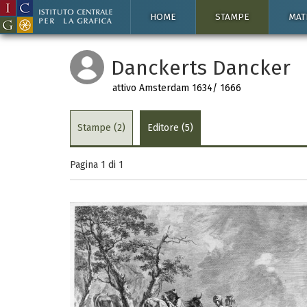
HOME
STAMPE
MAT
Danckerts Dancker
attivo Amsterdam 1634/ 1666
Stampe (2)
Editore (5)
Pagina 1 di
1