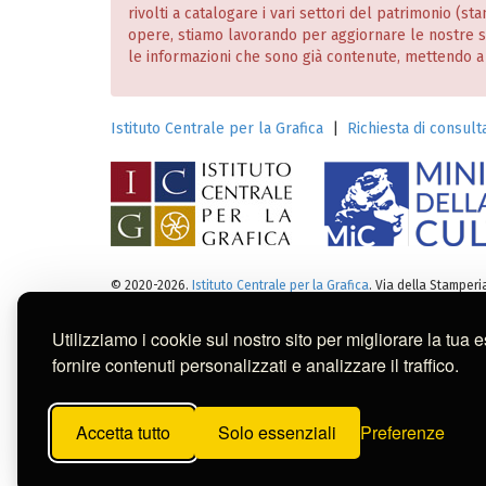
rivolti a catalogare i vari settori del patrimonio (
opere, stiamo lavorando per aggiornare le nostre
le informazioni che sono già contenute, mettendo a dis
Istituto Centrale per la Grafica
|
Richiesta di consulta
© 2020-2026.
Istituto Centrale per la Grafica
. Via della Stamper
Note legali
:
Tutti i diritti sui cataloghi, sulle immagini, sui 
Per usi commerciali dei contenuti contattare l'Istitut
Utilizziamo i cookie sul nostro sito per migliorare la tua 
fornire contenuti personalizzati e analizzare il traffico.
Questa banca dati è stata reali
Belle Arti di San Fernando (Mad
Accetta tutto
Solo essenziali
Preferenze
dei contenuti