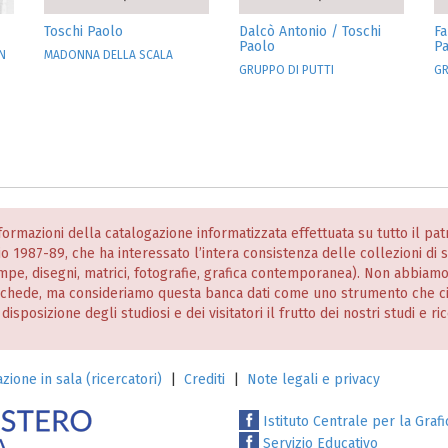
Toschi Paolo
Dalcò Antonio / Toschi
Fa
Paolo
P
N
MADONNA DELLA SCALA
GRUPPO DI PUTTI
GR
informazioni della catalogazione informatizzata effettuata su tutto il p
nio 1987-89, che ha interessato l’intera consistenza delle collezioni di
stampe, disegni, matrici, fotografie, grafica contemporanea). Non abbiam
 schede, ma consideriamo questa banca dati come uno strumento che c
posizione degli studiosi e dei visitatori il frutto dei nostri studi e ri
zione in sala (ricercatori)
|
Crediti
|
Note legali e privacy
Istituto Centrale per la Grafi
Servizio Educativo