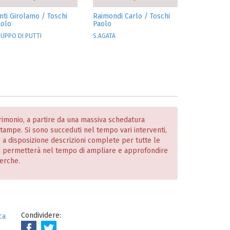
nti Girolamo / Toschi
Raimondi Carlo / Toschi
aolo
Paolo
UPPO DI PUTTI
S.AGATA
atrimonio, a partire da una massiva schedatura
 stampe. Si sono succeduti nel tempo vari interventi,
o a disposizione descrizioni complete per tutte le
i permetterà nel tempo di ampliare e approfondire
cerche.
Condividere:
ca