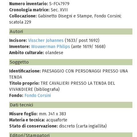
Numero inventario:
S-FC47979
Cronologia matrice:
Sec. XVII
Collocazione:
Gabinetto Disegni e Stampe, Fondo Corsini;
scatola 229
Autori
Incisore:
Visscher Johannes
(1633/ post 1692)
Inventore:
Wouwerman Philips
(ante 1619/ 1668)
Ambito culturale:
olandese
Soggetto
Identificazione:
PAESAGGIO CON PERSONAGGI PRESSO UNA
TENDA
Titolo proprio:
TRE CAVALIERI PRESSO LA TENDA DEL
VIVANDIERE (bibliografia)
Fondo:
Fondo Corsini
Dati tecnici
Misure foglio:
mm. 341 x 383
Materia e tecnica:
acquaforte
Stato di conservazione:
discreto (carta ingiallita)
Editori/Stampatori