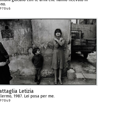
no.
-P7046
attaglia Letizia
lermo, 1987. Lei posa per me.
-P7049