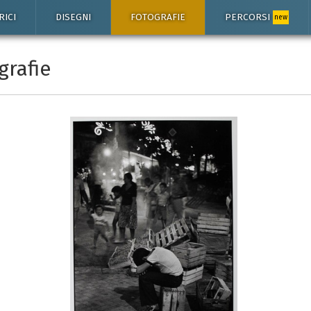
RICI
DISEGNI
FOTOGRAFIE
PERCORSI
new
grafie