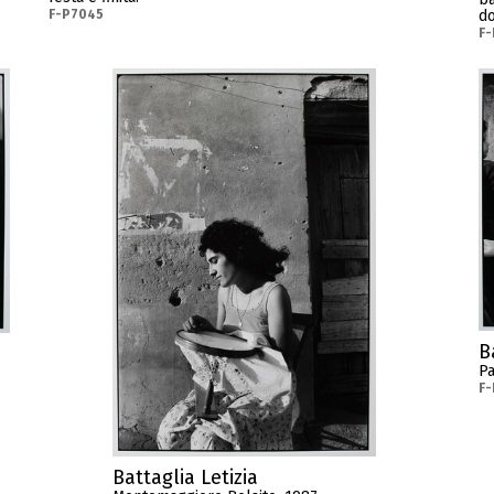
do
F-P7045
F
B
Pa
F
Battaglia Letizia