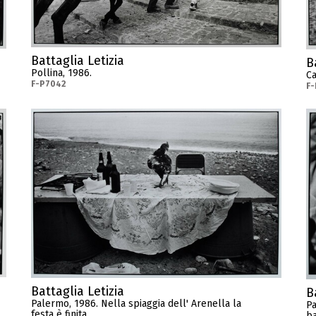
Battaglia Letizia
B
Pollina, 1986.
Ca
F-P7042
F-
Battaglia Letizia
B
Palermo, 1986. Nella spiaggia dell' Arenella la
Pa
festa è finita.
ba