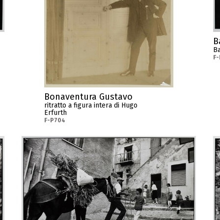
B
Ba
F
Bonaventura Gustavo
ritratto a figura intera di Hugo
Erfurth
F-P704