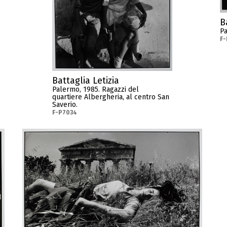
B
Pa
F-
Battaglia Letizia
Palermo, 1985. Ragazzi del
quartiere Albergheria, al centro San
Saverio.
F-P7034