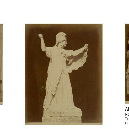
Al
R
Tr
F