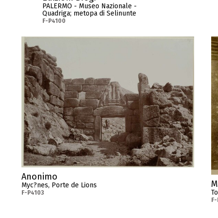
PALERMO - Museo Nazionale -
Quadriga; metopa di Selinunte
F-P4100
Anonimo
M
Myc?nes, Porte de Lions
To
F-P4103
F-