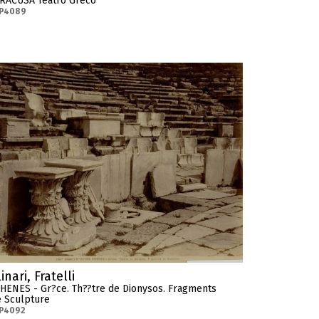
IRACUSA Teatro Greco
-P4089
inari, Fratelli
HENES - Gr?ce. Th??tre de Dionysos. Fragments
 Sculpture
-P4092