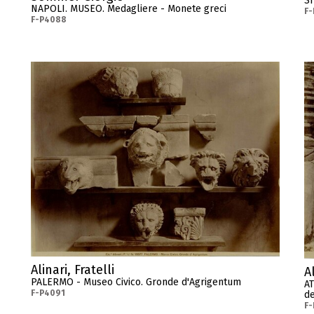
S
NAPOLI. MUSEO. Medagliere - Monete greci
F
F-P4088
Alinari, Fratelli
Al
PALERMO - Museo Civico. Gronde d'Agrigentum
AT
F-P4091
de
F