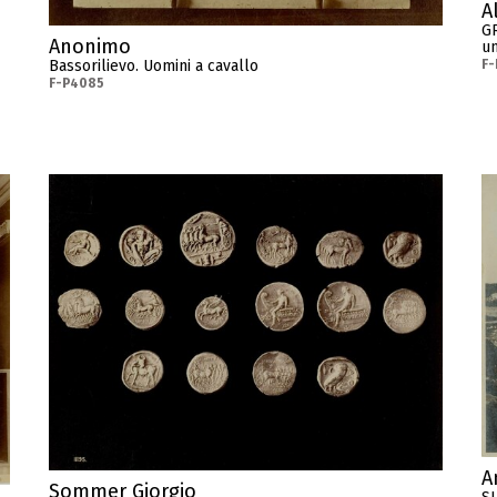
Al
GR
Anonimo
un
F
Bassorilievo. Uomini a cavallo
F-P4085
A
Sommer Giorgio