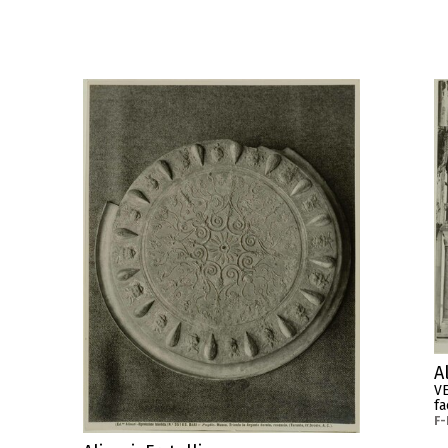
Al
VE
fa
F-