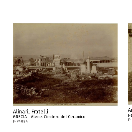
A
Alinari, Fratelli
Pe
GRECIA - Atene. Cimitero del Ceramico
F
F-P4094