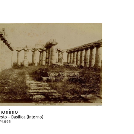
nonimo
sto - Basilica (interno)
-P4095