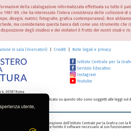
informazioni della catalogazione informatizzata effettuata su tutto il p
nio 1987-89, che ha interessato l’intera consistenza delle collezioni di
stampe, disegni, matrici, fotografie, grafica contemporanea). Non abbiam
 schede, ma consideriamo questa banca dati come uno strumento che c
posizione degli studiosi e dei visitatori il frutto dei nostri studi e ri
zione in sala (ricercatori)
|
Crediti
|
Note legali e privacy
Istituto Centrale per la Grafi
Servizio Educativo
Instagram
Youtube
ia 6, 00187 Roma
testi e/o su altro materiale pubblicato su questo sito sono soggetti alle leggi sul d
o:
ic-gr@cultura.gov.it
esperienza utente,
zzata nell’ambito di una collaborazione dell’Istituto Centrale per la Grafica con la
rid, Spagna), che ha gentilmente fornito il software necessario al suo funzionamen