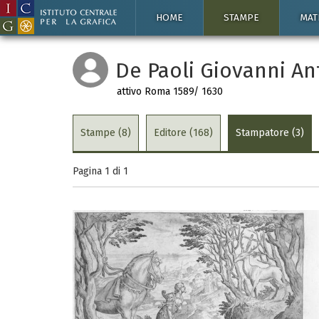
HOME
STAMPE
MAT
De Paoli Giovanni An
attivo Roma 1589/ 1630
Stampe (8)
Editore (168)
Stampatore (3)
Pagina 1 di
1