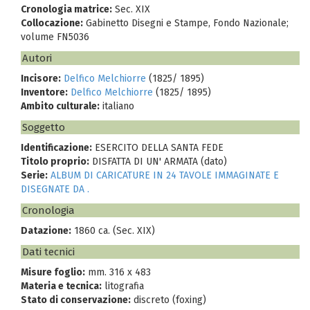
Cronologia matrice:
Sec. XIX
Collocazione:
Gabinetto Disegni e Stampe, Fondo Nazionale;
volume FN5036
Autori
Incisore:
Delfico Melchiorre
(1825/ 1895)
Inventore:
Delfico Melchiorre
(1825/ 1895)
Ambito culturale:
italiano
Soggetto
Identificazione:
ESERCITO DELLA SANTA FEDE
Titolo proprio:
DISFATTA DI UN' ARMATA (dato)
Serie:
ALBUM DI CARICATURE IN 24 TAVOLE IMMAGINATE E
DISEGNATE DA .
Cronologia
Datazione:
1860 ca. (Sec. XIX)
Dati tecnici
Misure foglio:
mm. 316 x 483
Materia e tecnica:
litografia
Stato di conservazione:
discreto (foxing)