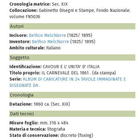
Cronologia matrice:
Sec. XIX
Collocazione:
Gabinetto Disegni e Stampe, Fondo Nazionale;
volume FN5036
Autori
Incisore:
Delfico Melchiorre
(1825/ 1895)
Inventore:
Delfico Melchiorre
(1825/ 1895)
Ambito culturale:
italiano
Soggetto
Identificazione:
CAVOUR E L' UNITA' D' ITALIA
Titolo proprio:
IL CARNEVALE DEL 1861 . (da stampa)
Serie:
ALBUM DI CARICATURE IN 24 TAVOLE IMMAGINATE E
DISEGNATE DA .
Cronologia
Datazione:
1860 ca. (Sec. XIX)
Dati tecnici
Misure foglio:
mm. 316 x 484
Materia e tecnica:
litografia
Stato di conservazione:
discreto (foxing)