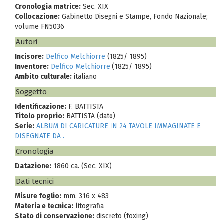
Cronologia matrice:
Sec. XIX
Collocazione:
Gabinetto Disegni e Stampe, Fondo Nazionale;
volume FN5036
Autori
Incisore:
Delfico Melchiorre
(1825/ 1895)
Inventore:
Delfico Melchiorre
(1825/ 1895)
Ambito culturale:
italiano
Soggetto
Identificazione:
F. BATTISTA
Titolo proprio:
BATTISTA (dato)
Serie:
ALBUM DI CARICATURE IN 24 TAVOLE IMMAGINATE E
DISEGNATE DA .
Cronologia
Datazione:
1860 ca. (Sec. XIX)
Dati tecnici
Misure foglio:
mm. 316 x 483
Materia e tecnica:
litografia
Stato di conservazione:
discreto (foxing)