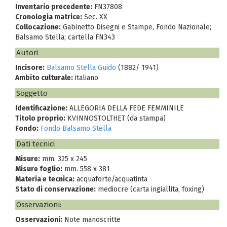
Inventario precedente:
FN37808
Cronologia matrice:
Sec. XX
Collocazione:
Gabinetto Disegni e Stampe, Fondo Nazionale;
Balsamo Stella; cartella FN343
Autori
Incisore:
Balsamo Stella Guido
(1882/ 1941)
Ambito culturale:
italiano
Soggetto
Identificazione:
ALLEGORIA DELLA FEDE FEMMINILE
Titolo proprio:
KVINNOSTOLTHET (da stampa)
Fondo:
Fondo Balsamo Stella
Dati tecnici
Misure:
mm. 325 x 245
Misure foglio:
mm. 558 x 381
Materia e tecnica:
acquaforte/acquatinta
Stato di conservazione:
mediocre (carta ingiallita, foxing)
Osservazioni:
Osservazioni:
Note manoscritte