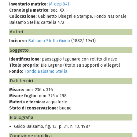
Inventario matrice:
M-dep.041
Cronologia matrice:
sec. XX
Collocazione:
Gabinetto Disegni e Stampe, Fondo Nazionale;
Balsamo Stella; cartella 472
Autori
Incisore:
Balsamo Stella Guido
(1882/ 1941)
Soggetto
Identificazione:
paesaggio lagunare con relitto di nave
Titolo proprio:
Die Lagune (titolo su supporti o allegati)
Fondo:
Fondo Balsamo Stella
Dati tecnici
Misure:
mm. 236 x 316
Misure foglio:
mm. 375 x 498
Materia e tecnica:
acquaforte
Stato di conservazione:
buono
Bibliografia
Guido Balsamo, fig. 13, p. 31, n. 13, 1987
Condizione giuridica