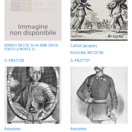
RENATO (IN ETA' DI 40 ANNI CIRCA)
Callot Jacques
FERITO A MORTE SI ..
RICIULINA. METZETIN.
S-FN37730
S-FN37731
Anonimo
Anonimo