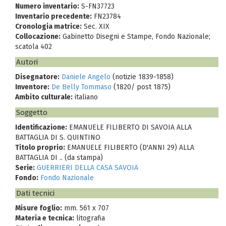
Numero inventario:
S-FN37723
Inventario precedente:
FN23784
Cronologia matrice:
Sec. XIX
Collocazione:
Gabinetto Disegni e Stampe, Fondo Nazionale;
scatola 402
Autori
Disegnatore:
Daniele Angelo
(notizie 1839-1858)
Inventore:
De Belly Tommaso
(1820/ post 1875)
Ambito culturale:
italiano
Soggetto
Identificazione:
EMANUELE FILIBERTO DI SAVOIA ALLA
BATTAGLIA DI S. QUINTINO
Titolo proprio:
EMANUELE FILIBERTO (D'ANNI 29) ALLA
BATTAGLIA DI .. (da stampa)
Serie:
GUERRIERI DELLA CASA SAVOIA
Fondo:
Fondo Nazionale
Dati tecnici
Misure foglio:
mm. 561 x 707
Materia e tecnica:
litografia