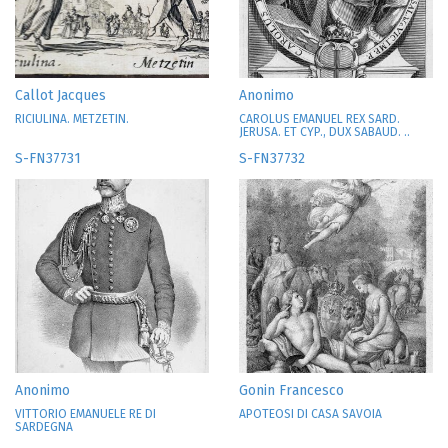
Callot Jacques
Anonimo
RICIULINA. METZETIN.
CAROLUS EMANUEL REX SARD.
JERUSA. ET CYP., DUX SABAUD. ..
S-FN37731
S-FN37732
Anonimo
Gonin Francesco
VITTORIO EMANUELE RE DI
APOTEOSI DI CASA SAVOIA
SARDEGNA