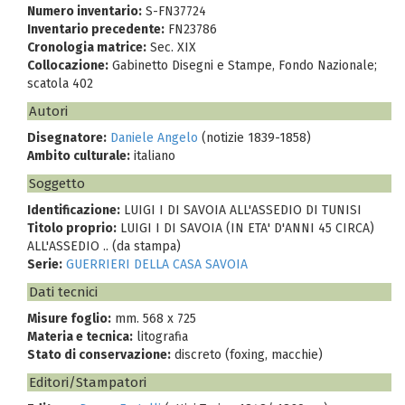
Numero inventario:
S-FN37724
Inventario precedente:
FN23786
Cronologia matrice:
Sec. XIX
Collocazione:
Gabinetto Disegni e Stampe, Fondo Nazionale;
scatola 402
Autori
Disegnatore:
Daniele Angelo
(notizie 1839-1858)
Ambito culturale:
italiano
Soggetto
Identificazione:
LUIGI I DI SAVOIA ALL'ASSEDIO DI TUNISI
Titolo proprio:
LUIGI I DI SAVOIA (IN ETA' D'ANNI 45 CIRCA)
ALL'ASSEDIO .. (da stampa)
Serie:
GUERRIERI DELLA CASA SAVOIA
Dati tecnici
Misure foglio:
mm. 568 x 725
Materia e tecnica:
litografia
Stato di conservazione:
discreto (foxing, macchie)
Editori/Stampatori