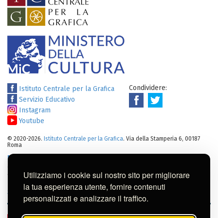
Condividere:
Istituto Centrale per la Grafica
Servizio Educativo
Instagram
Youtube
© 2020-2026.
Istituto Centrale per la Grafica
. Via della Stamperia 6, 00187
Roma
Note legali
:
Tutti i diritti sui cataloghi, sulle immagini, sui testi e/o su
altro materiale pubblicato su questo sito sono soggetti alle leggi sul
Utilizziamo i cookie sul nostro sito per migliorare
diritto di autore.
Per usi commerciali dei contenuti contattare l'Istituto:
ic-
la tua esperienza utente, fornire contenuti
gr@cultura.gov.it
personalizzati e analizzare il traffico.