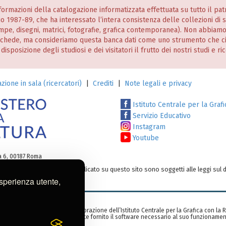
informazioni della catalogazione informatizzata effettuata su tutto il p
nio 1987-89, che ha interessato l’intera consistenza delle collezioni di
stampe, disegni, matrici, fotografie, grafica contemporanea). Non abbiam
 schede, ma consideriamo questa banca dati come uno strumento che c
posizione degli studiosi e dei visitatori il frutto dei nostri studi e ri
zione in sala (ricercatori)
|
Crediti
|
Note legali e privacy
Istituto Centrale per la Grafi
Servizio Educativo
Instagram
Youtube
ia 6, 00187 Roma
testi e/o su altro materiale pubblicato su questo sito sono soggetti alle leggi sul d
o:
ic-gr@cultura.gov.it
esperienza utente,
zzata nell’ambito di una collaborazione dell’Istituto Centrale per la Grafica con la
rid, Spagna), che ha gentilmente fornito il software necessario al suo funzionamen