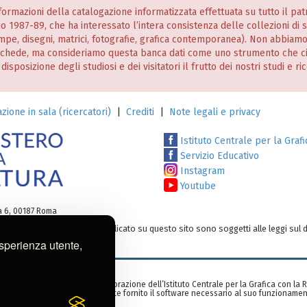
informazioni della catalogazione informatizzata effettuata su tutto il p
nio 1987-89, che ha interessato l’intera consistenza delle collezioni di
stampe, disegni, matrici, fotografie, grafica contemporanea). Non abbiam
 schede, ma consideriamo questa banca dati come uno strumento che c
posizione degli studiosi e dei visitatori il frutto dei nostri studi e ri
zione in sala (ricercatori)
|
Crediti
|
Note legali e privacy
Istituto Centrale per la Grafi
Servizio Educativo
Instagram
Youtube
ia 6, 00187 Roma
testi e/o su altro materiale pubblicato su questo sito sono soggetti alle leggi sul d
o:
ic-gr@cultura.gov.it
esperienza utente,
zzata nell’ambito di una collaborazione dell’Istituto Centrale per la Grafica con la
rid, Spagna), che ha gentilmente fornito il software necessario al suo funzionamen