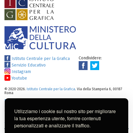
Condividere:
Istituto Centrale per la Grafica
Servizio Educativo
Instagram
Youtube
© 2020-2026.
Istituto Centrale per la Grafica
. Via della Stamperia 6, 00187
Roma
Note legali
:
Tutti i diritti sui cataloghi, sulle immagini, sui testi e/o su
altro materiale pubblicato su questo sito sono soggetti alle leggi sul
Utilizziamo i cookie sul nostro sito per migliorare
diritto di autore.
Per usi commerciali dei contenuti contattare l'Istituto:
ic-
la tua esperienza utente, fornire contenuti
gr@cultura.gov.it
personalizzati e analizzare il traffico.