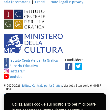
sala (ricercatori)
|
Crediti
|
Note legali e privacy
Condividere:
Istituto Centrale per la Grafica
Servizio Educativo
Instagram
Youtube
© 2020-2026.
Istituto Centrale per la Grafica
. Via della Stamperia 6, 00187
Roma
Note legali
:
Tutti i diritti sui cataloghi, sulle immagini, sui testi e/o su
altro materiale pubblicato su questo sito sono soggetti alle leggi sul
Utilizziamo i cookie sul nostro sito per migliorare
diritto di autore.
Per usi commerciali dei contenuti contattare l'Istituto:
ic-
la tua esperienza utente, fornire contenuti