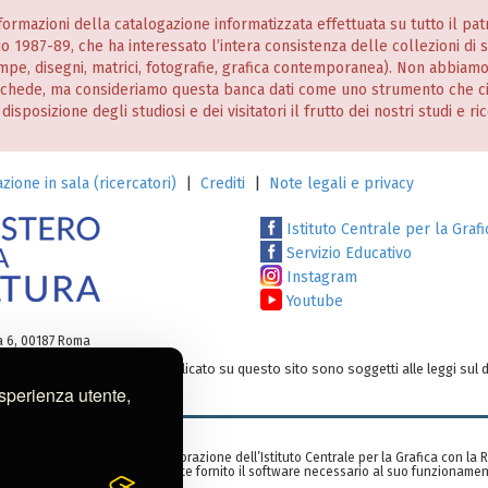
informazioni della catalogazione informatizzata effettuata su tutto il p
nio 1987-89, che ha interessato l’intera consistenza delle collezioni di
stampe, disegni, matrici, fotografie, grafica contemporanea). Non abbiam
 schede, ma consideriamo questa banca dati come uno strumento che c
posizione degli studiosi e dei visitatori il frutto dei nostri studi e ri
zione in sala (ricercatori)
|
Crediti
|
Note legali e privacy
Istituto Centrale per la Grafi
Servizio Educativo
Instagram
Youtube
ia 6, 00187 Roma
testi e/o su altro materiale pubblicato su questo sito sono soggetti alle leggi sul d
o:
ic-gr@cultura.gov.it
esperienza utente,
zzata nell’ambito di una collaborazione dell’Istituto Centrale per la Grafica con la
rid, Spagna), che ha gentilmente fornito il software necessario al suo funzionamen