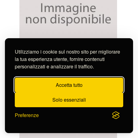
Gilbert Achille Isidore
Utilizziamo i cookie sul nostro sito per migliorare
Editore:
Ebner Ferdinand
la tua esperienza utente, fornire contenuti
CELEBRITES CONTEMPORAINES IDYLLE
personalizzati e analizzare il traffico.
S-FN11123
Accetta tutto
Solo essenziali
Preferenze