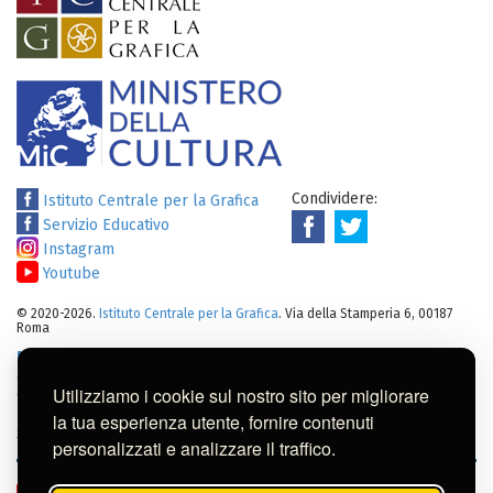
Condividere:
Istituto Centrale per la Grafica
Servizio Educativo
Instagram
Youtube
© 2020-2026.
Istituto Centrale per la Grafica
. Via della Stamperia 6, 00187
Roma
Note legali
:
Tutti i diritti sui cataloghi, sulle immagini, sui testi e/o su
altro materiale pubblicato su questo sito sono soggetti alle leggi sul
Utilizziamo i cookie sul nostro sito per migliorare
diritto di autore.
Per usi commerciali dei contenuti contattare l'Istituto:
ic-
la tua esperienza utente, fornire contenuti
gr@cultura.gov.it
personalizzati e analizzare il traffico.