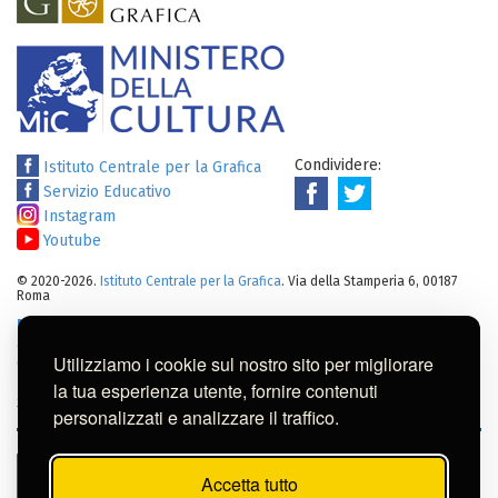
Condividere:
Istituto Centrale per la Grafica
Servizio Educativo
Instagram
Youtube
© 2020-2026.
Istituto Centrale per la Grafica
. Via della Stamperia 6, 00187
Roma
Note legali
:
Tutti i diritti sui cataloghi, sulle immagini, sui testi e/o su
altro materiale pubblicato su questo sito sono soggetti alle leggi sul
Utilizziamo i cookie sul nostro sito per migliorare
diritto di autore.
Per usi commerciali dei contenuti contattare l'Istituto:
ic-
la tua esperienza utente, fornire contenuti
gr@cultura.gov.it
personalizzati e analizzare il traffico.
Accetta tutto