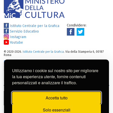
Condividere:
Istituto Centrale per la Grafica
Servizio Educativo
Instagram
Youtube
© 2020-2026.
Istituto Centrale per la Grafica
. Via della Stamperia 6, 00187
Roma
Note legali
:
Tutti i diritti sui cataloghi, sulle immagini, sui testi e/o su
altro materiale pubblicato su questo sito sono soggetti alle leggi sul
Utilizziamo i cookie sul nostro sito per migliorare
diritto di autore.
Per usi commerciali dei contenuti contattare l'Istituto:
ic-
la tua esperienza utente, fornire contenuti
gr@cultura.gov.it
personalizzati e analizzare il traffico.
Accetta tutto
Solo essenziali
Questa banca dati è stata realizzata nell’ambito di una collaborazione