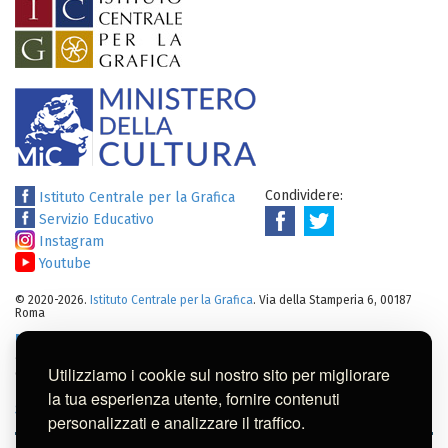
Condividere:
Istituto Centrale per la Grafica
Servizio Educativo
Instagram
Youtube
© 2020-2026.
Istituto Centrale per la Grafica
. Via della Stamperia 6, 00187
Roma
Note legali
:
Tutti i diritti sui cataloghi, sulle immagini, sui testi e/o su
altro materiale pubblicato su questo sito sono soggetti alle leggi sul
Utilizziamo i cookie sul nostro sito per migliorare
diritto di autore.
Per usi commerciali dei contenuti contattare l'Istituto:
ic-
la tua esperienza utente, fornire contenuti
gr@cultura.gov.it
personalizzati e analizzare il traffico.