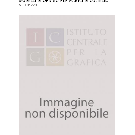
MODELLI DI ORNATO PER MANICI DI COLTELLO
S-FC31773