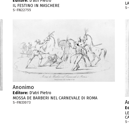
Editore:
D'atri Pietro
L
IL FESTINO IN MASCHERE
S
S-FN22755
Anonimo
Editore:
D'atri Pietro
MOSSA DE BARBERI NEL CARNEVALE DI ROMA
A
S-FN33073
Ed
L
C
S