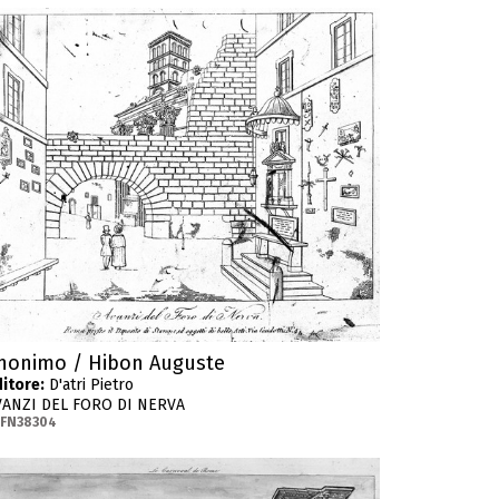
nonimo / Hibon Auguste
itore:
D'atri Pietro
VANZI DEL FORO DI NERVA
-FN38304