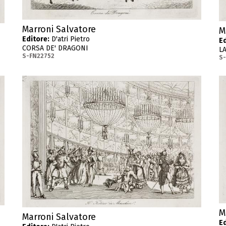
Marroni Salvatore
M
Editore:
D'atri Pietro
Ed
CORSA DE' DRAGONI
L
S-FN22752
S-
M
Marroni Salvatore
Ed