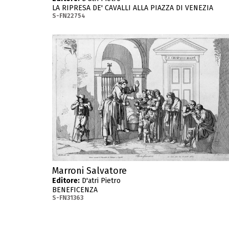
LA RIPRESA DE' CAVALLI ALLA PIAZZA DI VENEZIA
S-FN22754
Marroni Salvatore
Editore:
D'atri Pietro
BENEFICENZA
S-FN31363