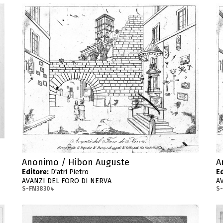
Anonimo / Hibon Auguste
A
Editore:
D'atri Pietro
Ed
AVANZI DEL FORO DI NERVA
A
S-FN38304
S