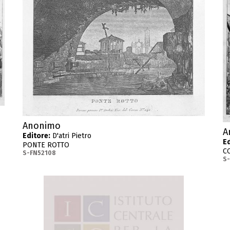
Anonimo
A
Editore:
D'atri Pietro
Ed
PONTE ROTTO
C
S-FN52108
S