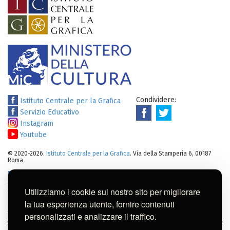
Condividere:
Istituto Centrale per la Grafica
Servizio Educativo
Instagram
Youtube
© 2020-2026.
Istituto Centrale per la Grafica
. Via della Stamperia 6, 00187
Roma
Note legali
:
Tutti i diritti sui cataloghi, sulle immagini, sui testi e/o su
altro materiale pubblicato su questo sito sono soggetti alle leggi sul
Utilizziamo i cookie sul nostro sito per migliorare
diritto di autore.
Per usi commerciali dei contenuti contattare l'Istituto:
ic-
la tua esperienza utente, fornire contenuti
gr@cultura.gov.it
personalizzati e analizzare il traffico.